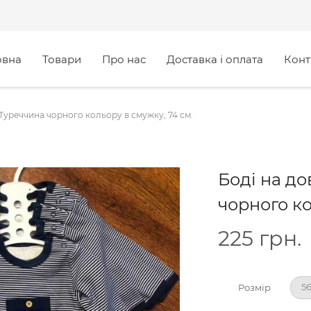
овна
Товари
Про нас
Доставка і оплата
Конт
 Туреччина чорного кольору в смужку, 74 см.
Боді на до
чорного ко
225
грн.
56
Розмір