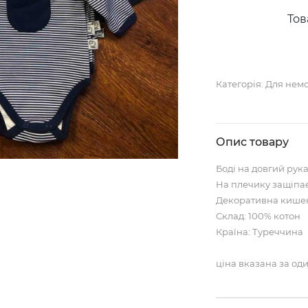
Тов
Категорія:
Для нем
Опис товару
Боді на довгий рук
На плечику защіпа
Декоративна кишен
Склад: 100% котон
Країна: Туреччина
ціна вказана за о