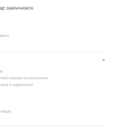
ар закінчився.
овлят
ав
ється також на кнопочки
ька з гудзичком
диницю