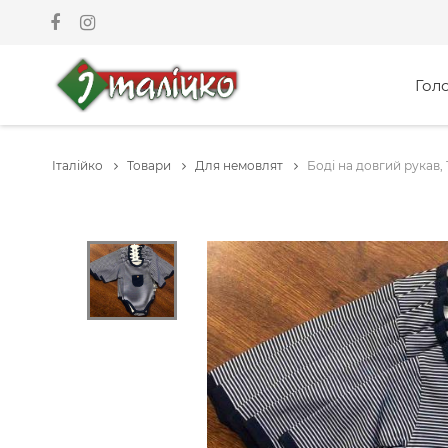
Гол
Італійко
Товари
Для немовлят
Боді на довгий рукав,