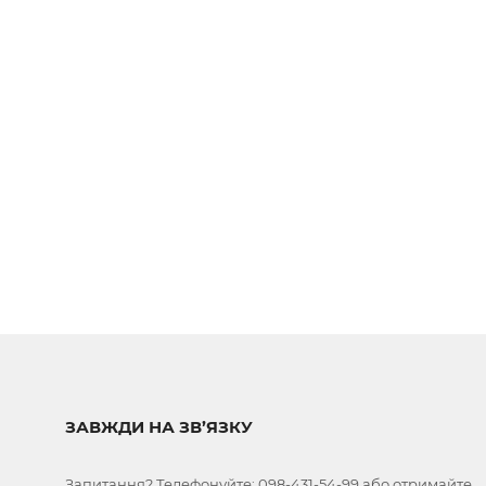
ЗАВЖДИ НА ЗВ’ЯЗКУ
Запитання? Телефонуйте:
098-431-54-99
або отримайте