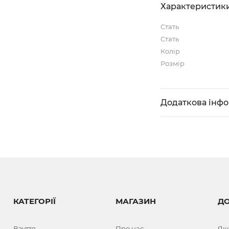
Характеристик
Стать
Стать
Колір
Розмір
Додаткова інф
КАТЕГОРІЇ
МАГАЗИН
Д
Взуття
Про нас
Як