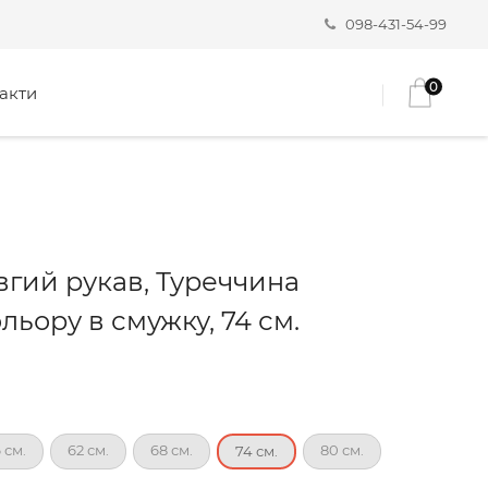
098-431-54-99
0
акти
вгий рукав, Туреччина
льору в смужку, 74 см.
 см.
62 см.
68 см.
80 см.
74 см.