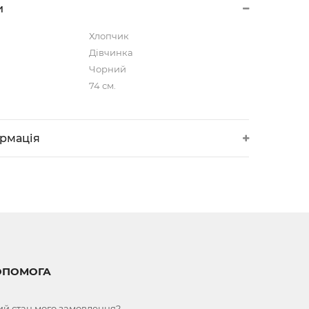
и
Хлопчик
Дівчинка
Чорний
74 см.
ормація
ОПОМОГА
ий стан мого замовлення?