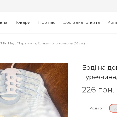
овна
Товари
Про нас
Доставка і оплата
Кон
"Мікі Маус" Туреччина, блакитного кольору (56 см.)
Боді на до
Туреччина,
226
грн.
Розмір
5