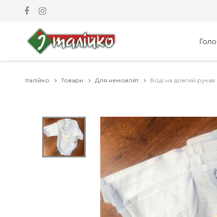
Гол
Італійко
Товари
Для немовлят
Боді на довгий рукав 