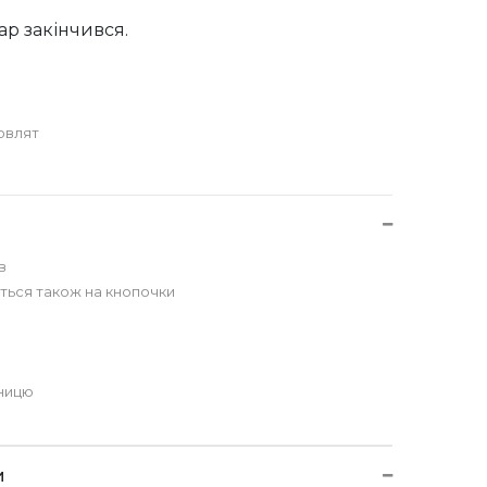
ар закінчився.
овлят
в
ться також на кнопочки
иницю
и