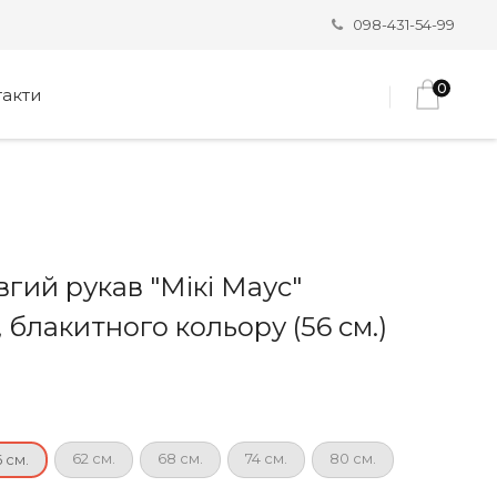
098-431-54-99
0
такти
вгий рукав "Мікі Маус"
 блакитного кольору (56 см.)
62 см.
68 см.
74 см.
80 см.
6 см.