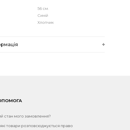
56 см.
Синій
Хлопчик
ормація
ОПОМОГА
ий стан мого замовлення?
 які товари розповсюджується право