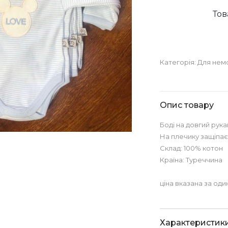
Тов
Категорія:
Для нем
Опис товару
Боді на довгий рука
На плечику защіпає
Склад: 100% котон
Країна: Туреччина
ціна вказана за од
Характеристик