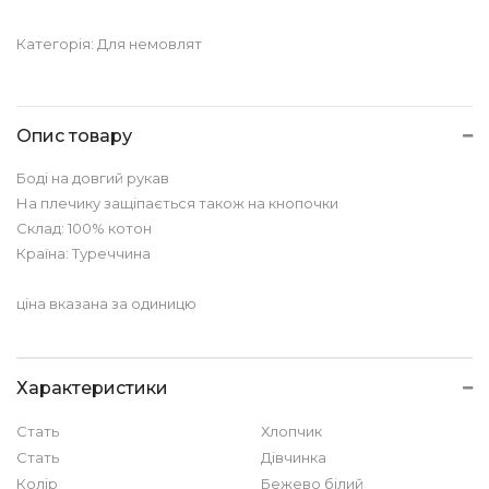
Категорія:
Для немовлят
Опис товару
Боді на довгий рукав
На плечику защіпається також на кнопочки
Склад: 100% котон
Країна: Туреччина
ціна вказана за одиницю
Характеристики
Стать
Хлопчик
Стать
Дівчинка
Колір
Бежево білий