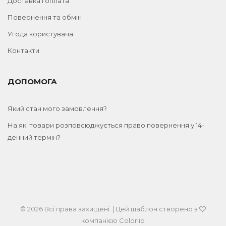
Доставка і оплата
Повернення та обмін
Угода користувача
Контакти
ДОПОМОГА
Який стан мого замовлення?
На які товари розповсюджується право повернення у 14-
денний термін?
© 2026 Всі права захищені. | Цей шаблон створено з
компанією
Colorlib