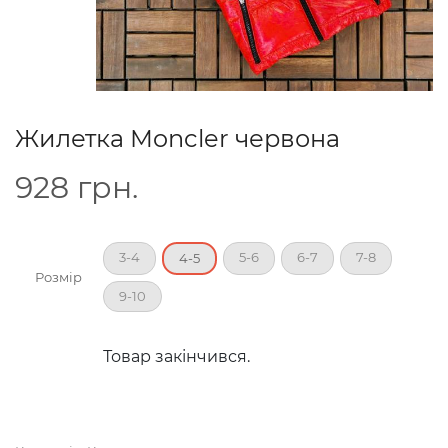
Жилетка Moncler червона
928
грн.
3-4
5-6
6-7
7-8
4-5
Розмір
9-10
Товар закінчився.