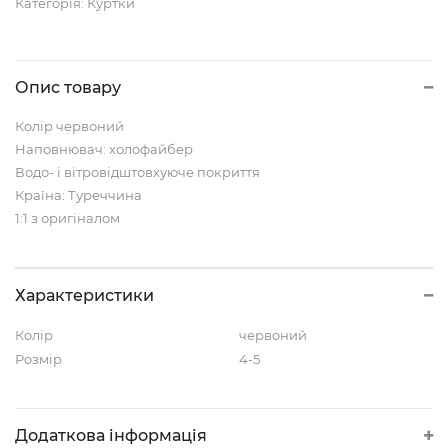
Категорія:
Куртки
Опис товару
Колір червоний
Наповнювач: холофайбер
Водо- і вітровідштовхуюче покриття
Країна: Туреччина
1:1 з оригіналом
Характеристики
Колір
червоний
Розмір
4-5
Додаткова інформація