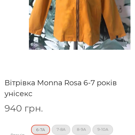
Вітрівка Monna Rosa 6-7 років
унісекс
940
грн.
7-8A
8-9A
9-10A
6-7A