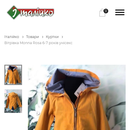
0
Італійко
Товари
Куртки
Вітрівка Monna Rosa 6-7 років унісекс