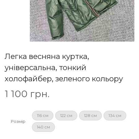
Легка весняна куртка,
універсальна, тонкий
холофайбер, зеленого кольору
1 100
грн.
116 см
122 см
128 см
134 см
Розмір
140 см