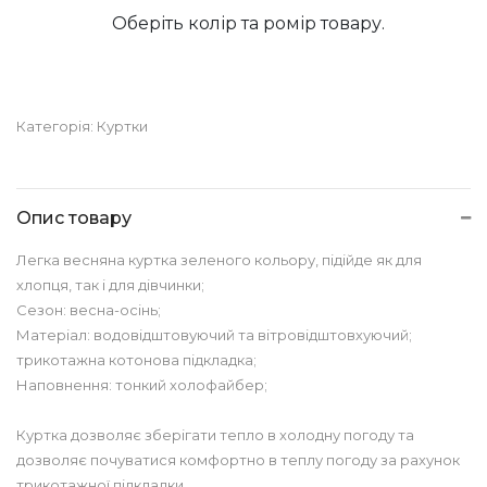
Оберіть колір та ромір товару.
Категорія:
Куртки
Опис товару
Легка весняна куртка зеленого кольору, підійде як для
хлопця, так і для дівчинки;
Сезон: весна-осінь;
Матеріал: водовідштовуючий та вітровідштовхуючий;
трикотажна котонова підкладка;
Наповнення: тонкий холофайбер;
Куртка дозволяє зберігати тепло в холодну погоду та
дозволяє почуватися комфортно в теплу погоду за рахунок
трикотажної підкладки.